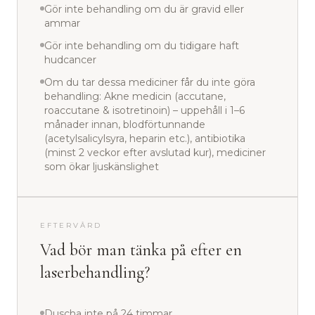
Gör inte behandling om du är gravid eller
ammar
Gör inte behandling om du tidigare haft
hudcancer
Om du tar dessa mediciner får du inte göra
behandling: Akne medicin (accutane,
roaccutane & isotretinoin) – uppehåll i 1–6
månader innan, blodförtunnande
(acetylsalicylsyra, heparin etc.), antibiotika
(minst 2 veckor efter avslutad kur), mediciner
som ökar ljuskänslighet
EFTERVÅRD
Vad bör man tänka på efter en
laserbehandling?
Duscha inte på 24 timmar