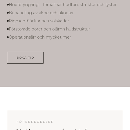
Hudföryngring – förbättrar hudton, struktur och lyster
Behandling av akne och akneärr
Pigmentfläckar och solskador
Förstorade porer och ojämn hudstruktur
Operationsärr och mycket mer
BOKA TID
FÖRBEREDELSER