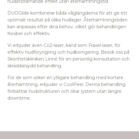
hudåtstramande effekt utan återhämtningstid.
DUOGlide kombinerar båda våglängderna för att ge ett
optimalt resultat på olika hudlager. Återhämtningstiden
kan anpassas efter dina behov, vilket gör behandlingen
flexibel och effektiv.
Vi erbjuder även Co2-laser, känd som Fraxel-laser, för
effektiv hudföryngring och hudkorrigering. Besök oss på
Skönhetskliniken Linné för en personlig konsultation och
skräddarsydd behandling.
För de som söker en ytligare behandling med kortare
återhämtning, erbjuder vi CoolPeel. Denna behandling
förbättrar hudstrukturen och ökar lystern utan längre
downtime.