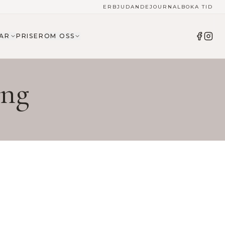
ERBJUDANDE
JOURNAL
BOKA TID
AR
PRISER
OM OSS
ing