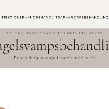
INJEKTIONER
HUDBEHANDLINGAR
KROPPSBEHANDLING
ND: YAG NAGELSVAMPSBEHANDLING VÄXJÖ
gelsvampsbehandl
Behandling av nagelsvamp med laser