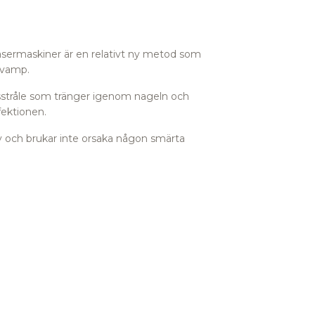
ermaskiner är en relativt ny metod som
svamp.
usstråle som tränger igenom nageln och
fektionen.
v och brukar inte orsaka någon smärta