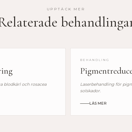
UPPTÄCK MER
Relaterade behandlinga
BEHANDLING
ing
Pigmentreduce
a blodkärl och rosacea
Laserbehandling för pigm
solskador.
LÄS MER