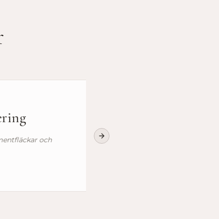
r
ring
entfläckar och
Next slide