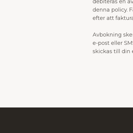
debiteras en a
denna policy. 
efter att faktu
Avbokning sker
e-post eller SM
skickas till di