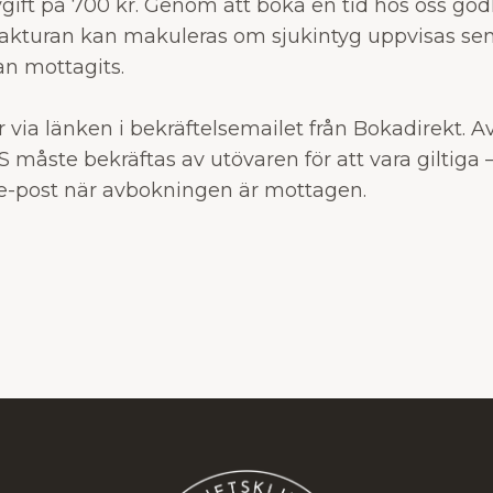
vgift på 700 kr. Genom att boka en tid hos oss go
Fakturan kan makuleras om sjukintyg uppvisas se
ran mottagits.
 via länken i bekräftelsemailet från Bokadirekt. A
S måste bekräftas av utövaren för att vara giltiga 
n e-post när avbokningen är mottagen.