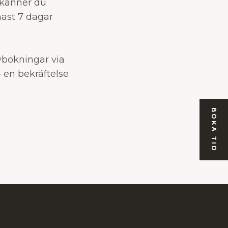
dkänner du
nast 7 dagar
vbokningar via
– en bekräftelse
BOKA TID