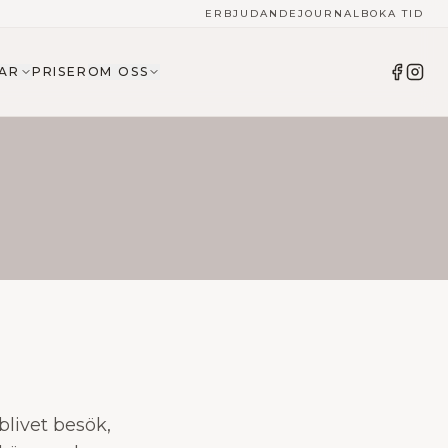
ERBJUDANDE
JOURNAL
BOKA TID
AR
PRISER
OM OSS
blivet besök,