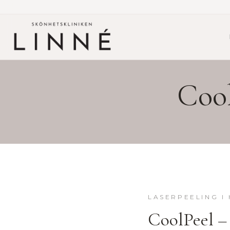
Coo
LASERPEELING
I
CoolPeel
–