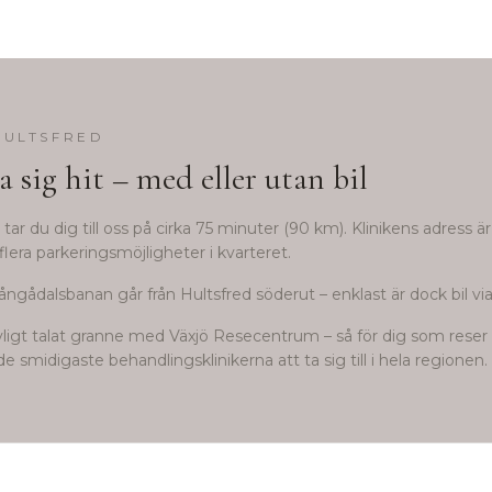
HULTSFRED
a sig hit – med eller utan bil
tar du dig till oss på cirka
75
minuter (
90
km). Klinikens adress ä
flera parkeringsmöjligheter i kvarteret.
ångådalsbanan går från Hultsfred söderut – enklast är dock bil via
avligt talat granne med Växjö Resecentrum – så för dig som reser k
e smidigaste behandlingsklinikerna att ta sig till i hela regionen.