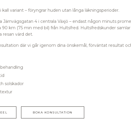
i kall variant – föryngrar huden utan långa läkningsperioder.
orra Järnvägsgatan 4 i centrala Växjö – endast någon minuts prome
 90 km (75 min med bil) från Hultsfred.
Hultsfredskunder samlar 
 resan värd det.
ultation där vi går igenom dina önskemål, förväntat resultat och
1 behandling
tid
ch solskador
textur
EEL
BOKA KONSULTATION