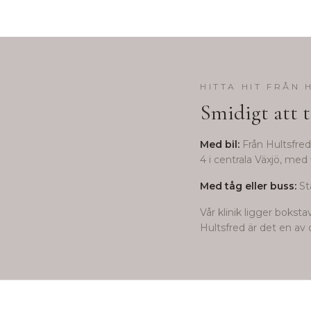
HITTA HIT FRÅN
Smidigt att t
Med bil:
Från
Hultsfred
4 i centrala Växjö, med 
Med tåg eller buss:
St
Vår klinik ligger bokst
Hultsfred
är det en av d