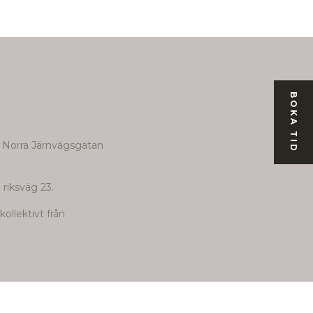
BOKA TID
r Norra Järnvägsgatan
 riksväg 23.
ollektivt från