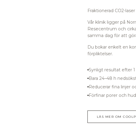
Fraktionerad CO2-laser 
Vår klinik ligger på N
Resecentrum
och cirka
samma dag för att göra
Du bokar enkelt en kons
förpliktelser.
Synligt resultat efter 
Bara 24–48 h nedsöks
Reducerar fina linjer o
Förfinar porer och hud
LÄS MER OM
COOLP