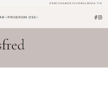
ERBJUDANDE
JOURNAL
BOKA TID
AR
PRISER
OM OSS
sfred