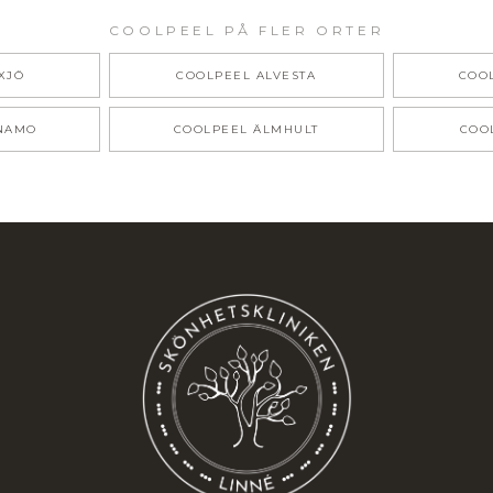
COOLPEEL
PÅ FLER ORTER
XJÖ
COOLPEEL
ALVESTA
COO
NAMO
COOLPEEL
ÄLMHULT
COO