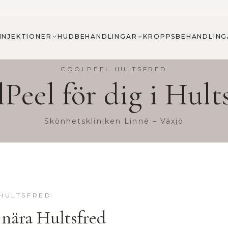
INJEKTIONER
HUDBEHANDLINGAR
KROPPSBEHANDLING
COOLPEEL
HULTSFRED
lPeel
för dig i
Hult
Skönhetskliniken Linné – Växjö
HULTSFRED
 nära
Hultsfred