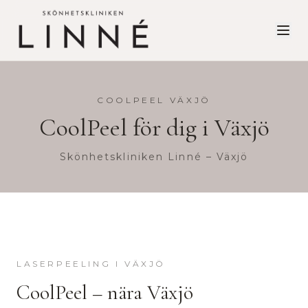
COOLPEEL
VÄXJÖ
CoolPeel
för dig i
Växjö
Skönhetskliniken Linné – Växjö
LASERPEELING
I
VÄXJÖ
CoolPeel
– nära
Växjö