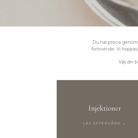
Du har precis genomgå
förtroende. Vi hoppas 
Välj din
Injektioner
LÄS EFTERVÅRD →