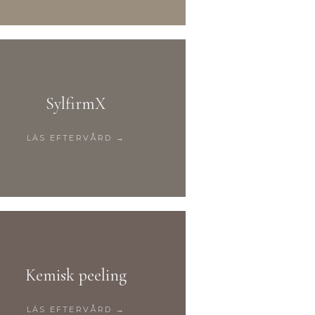
SylfirmX
LÄS EFTERVÅRD →
Kemisk peeling
LÄS EFTERVÅRD →