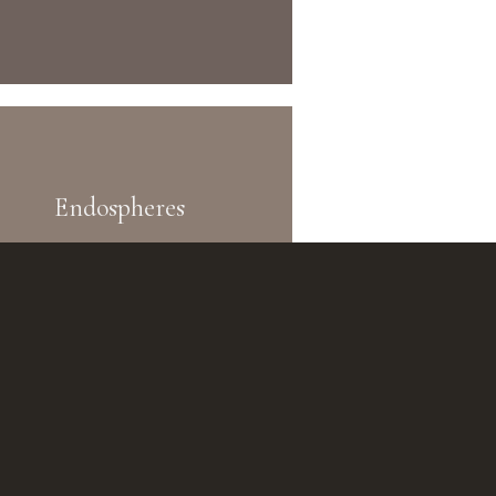
Endospheres
LÄS EFTERVÅRD →