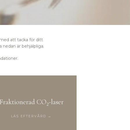
med att tacka för ditt
a nedan är behjälpliga.
dationer.
Fraktionerad CO₂-laser
LÄS EFTERVÅRD →