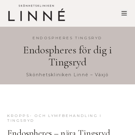
ENDOSPHERES
TINGSRYD
Endospheres
för dig i
Tingsryd
Skönhetskliniken Linné – Växjö
KROPPS- OCH LYMFBEHANDLING
I
TINGSRYD
Endospheres
– nära
Tingsryd