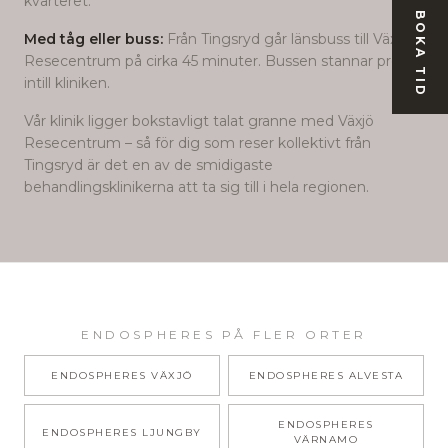
kvarteret.
BOKA TID
Med tåg eller buss:
Från Tingsryd går länsbuss till Växjö
Resecentrum på cirka 45 minuter. Bussen stannar precis
intill kliniken.
Vår klinik ligger bokstavligt talat granne med Växjö
Resecentrum – så för dig som reser kollektivt från
Tingsryd
är det en av de smidigaste
behandlingsklinikerna att ta sig till i hela regionen.
ENDOSPHERES
PÅ FLER ORTER
ENDOSPHERES
VÄXJÖ
ENDOSPHERES
ALVESTA
ENDOSPHERES
ENDOSPHERES
LJUNGBY
VÄRNAMO