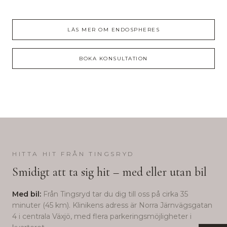
LÄS MER OM
ENDOSPHERES
BOKA KONSULTATION
HITTA HIT FRÅN
TINGSRYD
Smidigt att ta sig hit – med eller utan bil
Med bil:
Från
Tingsryd
tar du dig till oss på cirka
35
minuter (
45
km). Klinikens adress är Norra Järnvägsgatan
4 i centrala Växjö, med flera parkeringsmöjligheter i