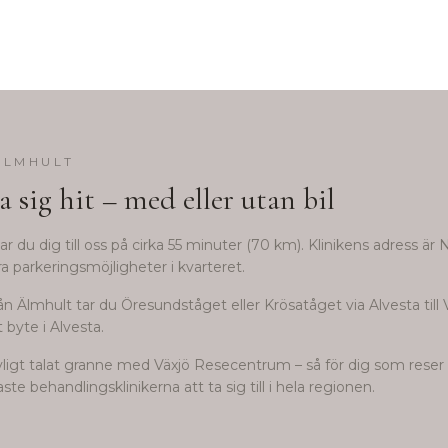
ÄLMHULT
a sig hit – med eller utan bil
ar du dig till oss på cirka
55
minuter (
70
km). Klinikens adress är 
ra parkeringsmöjligheter i kvarteret.
ån Älmhult tar du Öresundståget eller Krösatåget via Alvesta till V
byte i Alvesta.
avligt talat granne med Växjö Resecentrum – så för dig som reser 
te behandlingsklinikerna att ta sig till i hela regionen.