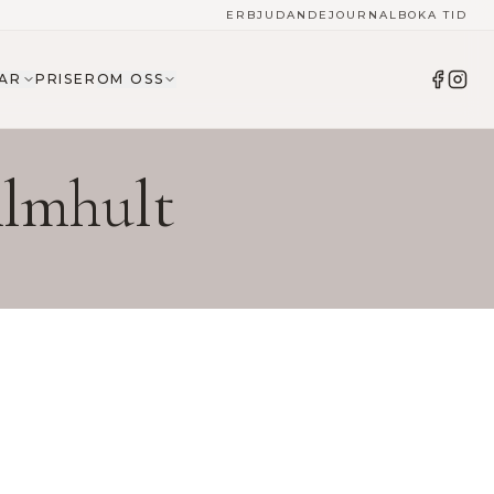
ERBJUDANDE
JOURNAL
BOKA TID
AR
PRISER
OM OSS
lmhult