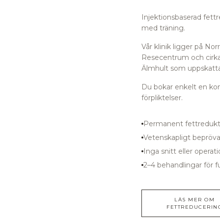
Injektionsbaserad fett
med träning.
Vår klinik ligger på N
Resecentrum
och cirka
Älmhult som uppskattar 
Du bokar enkelt en kons
förpliktelser.
Permanent fettredukt
Vetenskapligt bepröv
Inga snitt eller operat
2–4 behandlingar för fu
LÄS MER OM
FETTREDUCERIN