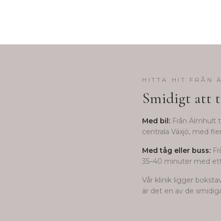
HITTA HIT FRÅN
Smidigt att t
Med bil:
Från
Älmhult
t
centrala Växjö, med fle
Med tåg eller buss:
Fr
35–40 minuter med ett 
Vår klinik ligger bokst
är det en av de smidigas