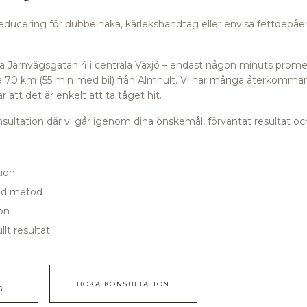
reducering för dubbelhaka, kärlekshandtag eller envisa fettdepåe
orra Järnvägsgatan 4 i centrala Växjö – endast någon minuts prome
 70 km (55 min med bil) från Älmhult.
Vi har många återkomman
att det är enkelt att ta tåget hit.
ultation där vi går igenom dina önskemål, förväntat resultat och
ion
ad metod
ion
llt resultat
BOKA KONSULTATION
G