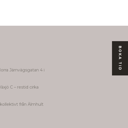
BOKA TID
Norra Järnvägsgatan 4 i
äxjö C – restid cirka
kollektivt från
Älmhult