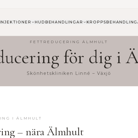
INJEKTIONER
HUDBEHANDLINGAR
KROPPSBEHANDLING
FETTREDUCERING
ÄLMHULT
ducering
för dig i
Ä
Skönhetskliniken Linné – Växjö
ING
I
ÄLMHULT
ring
– nära
Älmhult