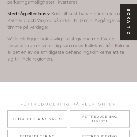
parkeringsmöjligheter i kvarteret.
BOKA TID
Med tåg eller buss:
Kust-till-kust-banan går direkt mellan
Kalmar C och Växjö C på cirka 1 h 10 min. Avgångar varje
timme på vardagar.
Vår klinik ligger bokstavligt talat granne med Växjö
Resecentrum – så för dig som reser kollektivt från
Kalmar
är det en av de smidigaste behandlingsklinikerna att ta
sig till i hela regionen.
FETTREDUCERING
PÅ FLER ORTER
FETTREDUCERING
FETTREDUCERING
VÄXJÖ
ALVESTA
FETTREDUCERING
FETTREDUCERING