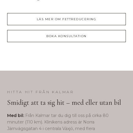
LÄS MER OM
FETTREDUCERING
BOKA KONSULTATION
HITTA HIT FRÅN
KALMAR
Smidigt att ta sig hit – med eller utan bil
Med bil:
Från
Kalmar
tar du dig till oss på cirka
80
minuter (
110
km). Klinikens adress är Norra
Järnvägsgatan 4 i centrala Växjö, med flera