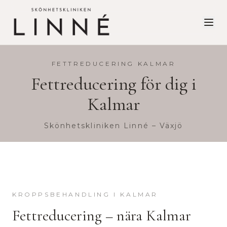
FETTREDUCERING
KALMAR
Fettreducering
för dig i
Kalmar
Skönhetskliniken Linné – Växjö
KROPPSBEHANDLING
I
KALMAR
Fettreducering
– nära
Kalmar