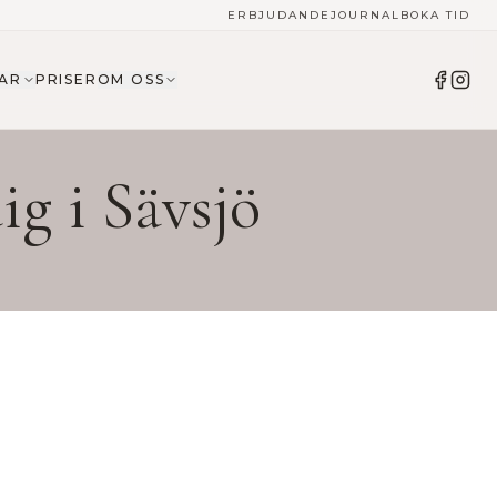
ERBJUDANDE
JOURNAL
BOKA TID
AR
PRISER
OM OSS
ig i
Sävsjö