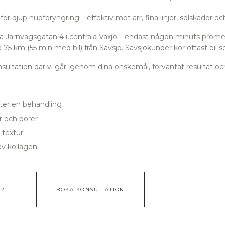
för djup hudföryngring – effektiv mot ärr, fina linjer, solskador 
orra Järnvägsgatan 4 i centrala Växjö – endast någon minuts prome
 75 km (55 min med bil) från Sävsjö.
Sävsjökunder kör oftast bil s
ultation där vi går igenom dina önskemål, förväntat resultat och
fter en behandling
r och porer
 textur
av kollagen
2-
BOKA KONSULTATION