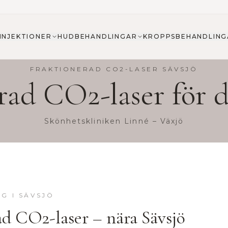
INJEKTIONER
HUDBEHANDLINGAR
KROPPSBEHANDLING
FRAKTIONERAD CO2-LASER
SÄVSJÖ
rad CO2-laser
för d
Skönhetskliniken Linné – Växjö
NG
I
SÄVSJÖ
ad CO2-laser
– nära
Sävsjö