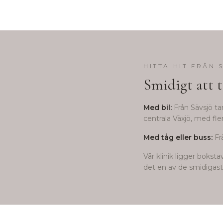
HITTA HIT FRÅN
Smidigt att t
Med bil:
Från
Sävsjö
tar
centrala Växjö, med fle
Med tåg eller buss:
Fr
Vår klinik ligger bokst
det en av de smidigaste 