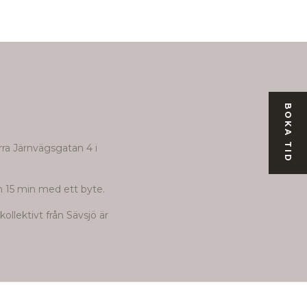
BOKA TID
rra Järnvägsgatan 4 i
1 h 15 min med ett byte.
kollektivt från
Sävsjö
är