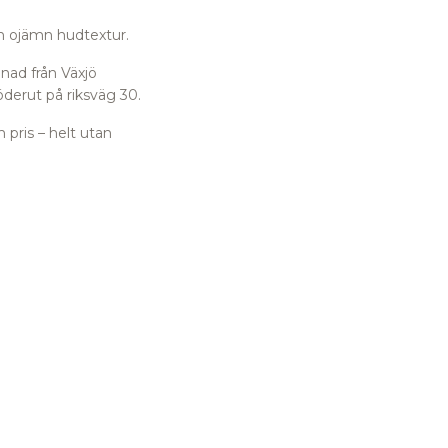
och ojämn hudtextur.
nad från Växjö
öderut på riksväg 30.
 pris – helt utan