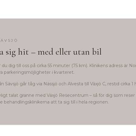
SÄVSJÖ
a sig hit – med eller utan bil
 du dig till oss på cirka
55
minuter (
75
km). Klinikens adress är No
ra parkeringsmöjligheter i kvarteret.
ån Sävsjö går tåg via Nässjö och Alvesta till Växjö C, restid cirka 
avligt talat granne med Växjö Resecentrum – så för dig som reser 
behandlingsklinikerna att ta sig till i hela regionen.