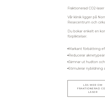
Fraktionerad CO2-laser 
Vår klinik ligger på N
Resecentrum
och cirka
Du bokar enkelt en kons
förpliktelser.
Markant förbättring e
Reducerar aknetypeär
Jämnar ut hudton och
Stimulerar nybildning 
LÄS MER OM
FRAKTIONERAD CO
LASER