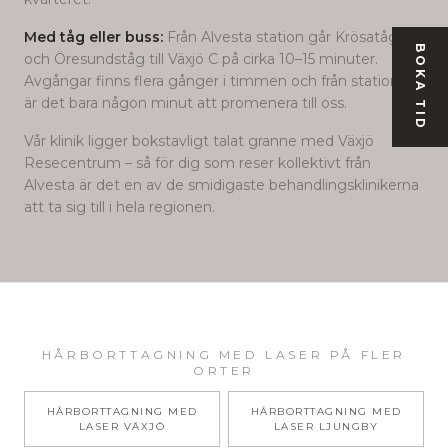
Med tåg eller buss:
Från Alvesta station går Krösatåg
BOKA TID
och Öresundståg till Växjö C på cirka 10–15 minuter.
Avgångar finns flera gånger i timmen och från stationen
är det bara någon minut att promenera till oss.
Vår klinik ligger bokstavligt talat granne med Växjö
Resecentrum – så för dig som reser kollektivt från
Alvesta
är det en av de smidigaste behandlingsklinikerna
att ta sig till i hela regionen.
HÅRBORTTAGNING MED LASER
PÅ FLER
ORTER
HÅRBORTTAGNING MED
HÅRBORTTAGNING MED
LASER
VÄXJÖ
LASER
LJUNGBY