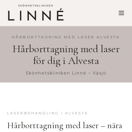
HÅRBORTTAGNING MED LASER
ALVESTA
Hårborttagning med laser
för dig i
Alvesta
Skönhetskliniken Linné – Växjö
LASERBEHANDLING
I
ALVESTA
Hårborttagning med laser
– nära