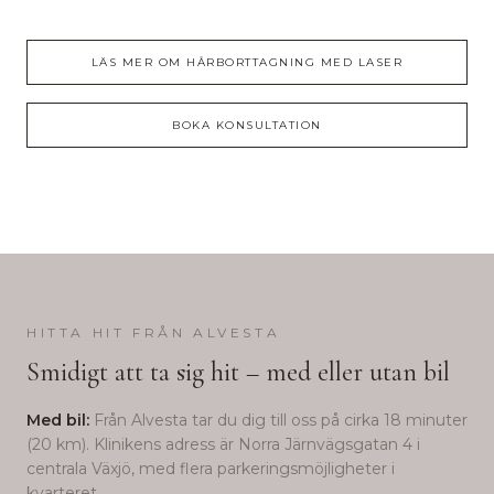
LÄS MER OM
HÅRBORTTAGNING MED LASER
BOKA KONSULTATION
HITTA HIT FRÅN
ALVESTA
Smidigt att ta sig hit – med eller utan bil
Med bil:
Från
Alvesta
tar du dig till oss på cirka
18
minuter
(
20
km). Klinikens adress är Norra Järnvägsgatan 4 i
centrala Växjö, med flera parkeringsmöjligheter i
kvarteret.