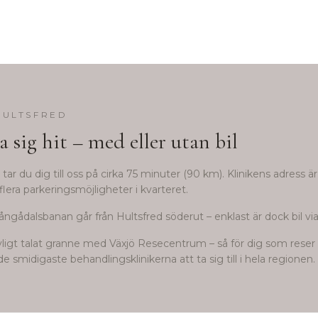
HULTSFRED
a sig hit – med eller utan bil
tar du dig till oss på cirka
75
minuter (
90
km). Klinikens adress ä
flera parkeringsmöjligheter i kvarteret.
ångådalsbanan går från Hultsfred söderut – enklast är dock bil via
avligt talat granne med Växjö Resecentrum – så för dig som reser k
e smidigaste behandlingsklinikerna att ta sig till i hela regionen.