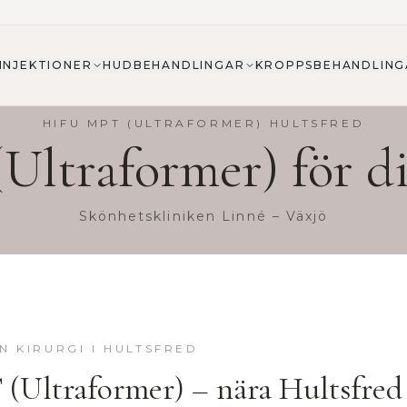
INJEKTIONER
HUDBEHANDLINGAR
KROPPSBEHANDLING
HIFU MPT (ULTRAFORMER)
HULTSFRED
Ultraformer)
för d
Skönhetskliniken Linné – Växjö
N KIRURGI
I
HULTSFRED
(Ultraformer)
– nära
Hultsfred