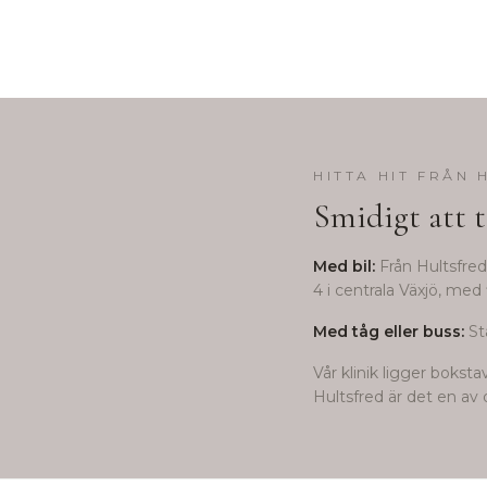
HITTA HIT FRÅN
Smidigt att t
Med bil:
Från
Hultsfred
4 i centrala Växjö, med 
Med tåg eller buss:
St
Vår klinik ligger bokst
Hultsfred
är det en av d