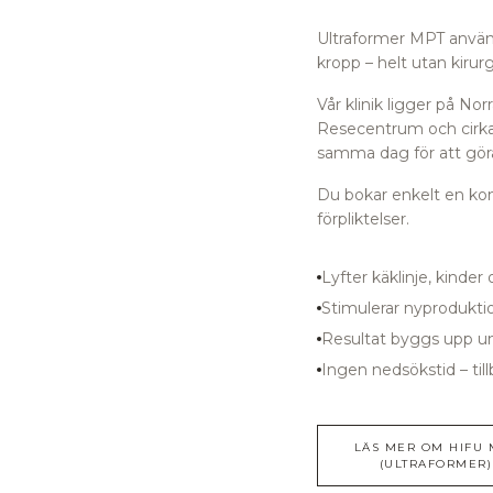
Ultraformer MPT använde
kropp – helt utan kirurg
Vår klinik ligger på N
Resecentrum
och cirka
samma dag för att göra
Du bokar enkelt en kons
förpliktelser.
Lyfter käklinje, kinder 
Stimulerar nyprodukti
Resultat byggs upp u
Ingen nedsökstid – till
LÄS MER OM
HIFU 
(ULTRAFORMER)