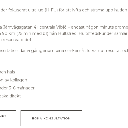
r fokuserat ultraljud (HIFU) för att lyfta och strama upp huden i
i.
orra Järnvägsgatan 4 i centrala Växjö – endast någon minuts prome
 90 km (75 min med bil) från Hultsfred.
Hultsfredskunder samlar 
 resan värd det.
ultation där vi går igenom dina önskemål, förväntat resultat och
och hals
on av kollagen
nder 3–6 månader
baka direkt
MPT
BOKA KONSULTATION