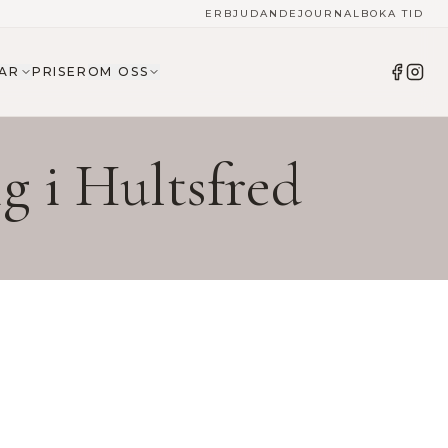
ERBJUDANDE
JOURNAL
BOKA TID
AR
PRISER
OM OSS
ig i
Hultsfred