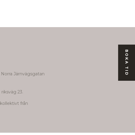
BOKA TID
r Norra Järnvägsgatan
 riksväg 23.
ollektivt från