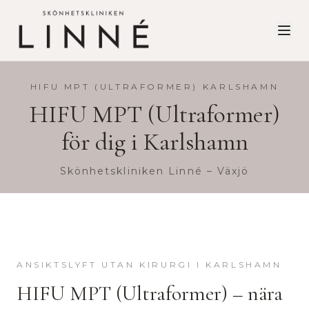
HIFU MPT (ULTRAFORMER)
KARLSHAMN
HIFU MPT (Ultraformer)
för dig i
Karlshamn
Skönhetskliniken Linné – Växjö
ANSIKTSLYFT UTAN KIRURGI
I
KARLSHAMN
HIFU MPT (Ultraformer)
– nära