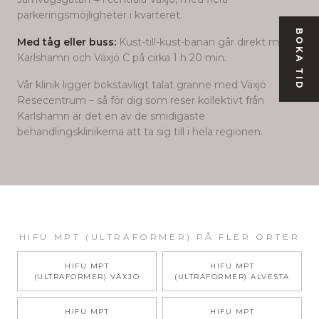
parkeringsmöjligheter i kvarteret.
BOKA TID
Med tåg eller buss:
Kust-till-kust-banan går direkt mellan
Karlshamn och Växjö C på cirka 1 h 20 min.
Vår klinik ligger bokstavligt talat granne med Växjö
Resecentrum – så för dig som reser kollektivt från
Karlshamn
är det en av de smidigaste
behandlingsklinikerna att ta sig till i hela regionen.
HIFU MPT (ULTRAFORMER)
PÅ FLER ORTER
HIFU MPT
HIFU MPT
(ULTRAFORMER)
VÄXJÖ
(ULTRAFORMER)
ALVESTA
HIFU MPT
HIFU MPT