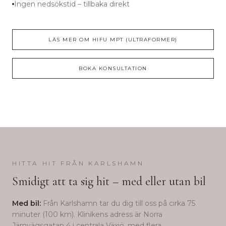
Ingen nedsökstid – tillbaka direkt
LÄS MER OM
HIFU MPT (ULTRAFORMER)
BOKA KONSULTATION
HITTA HIT FRÅN
KARLSHAMN
Smidigt att ta sig hit – med eller utan bil
Med bil:
Från
Karlshamn
tar du dig till oss på cirka
75
minuter (
100
km). Klinikens adress är Norra
Järnvägsgatan 4 i centrala Växjö, med flera