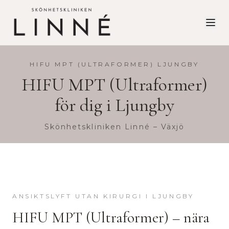
HIFU MPT (ULTRAFORMER)
LJUNGBY
HIFU MPT (Ultraformer)
för dig i
Ljungby
Skönhetskliniken Linné – Växjö
ANSIKTSLYFT UTAN KIRURGI
I
LJUNGBY
HIFU MPT (Ultraformer)
– nära