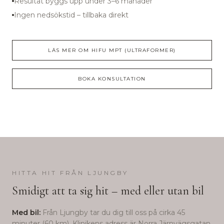
Resultat byggs upp under 3–6 månader
Ingen nedsökstid – tillbaka direkt
LÄS MER OM
HIFU MPT (ULTRAFORMER)
BOKA KONSULTATION
HITTA HIT FRÅN
LJUNGBY
Smidigt att ta sig hit – med eller utan bil
Med bil:
Från
Ljungby
tar du dig till oss på cirka
45
minuter (
60
km). Klinikens adress är Norra Järnvägsgatan