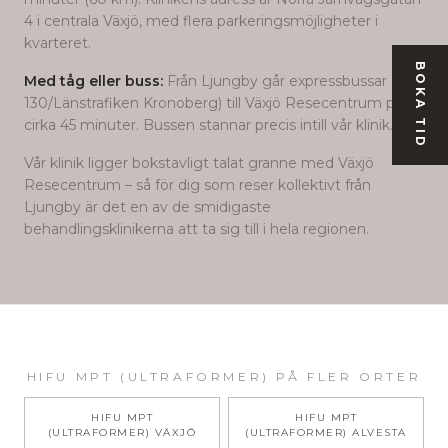
4 i centrala Växjö, med flera parkeringsmöjligheter i
kvarteret.
BOKA TID
Med tåg eller buss:
Från Ljungby går expressbussar (linje
130/Länstrafiken Kronoberg) till Växjö Resecentrum på
cirka 45 minuter. Bussen stannar precis intill vår klinik.
Vår klinik ligger bokstavligt talat granne med Växjö
Resecentrum – så för dig som reser kollektivt från
Ljungby
är det en av de smidigaste
behandlingsklinikerna att ta sig till i hela regionen.
HIFU MPT (ULTRAFORMER)
PÅ FLER ORTER
HIFU MPT
HIFU MPT
(ULTRAFORMER)
VÄXJÖ
(ULTRAFORMER)
ALVESTA