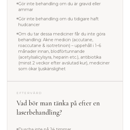
Gör inte behandling om du är gravid eller
ammar
Gör inte behandling om du tidigare haft
hudcancer
Om du tar dessa mediciner får du inte göra
behandling: Akne medicin (accutane,
roaccutane & isotretinoin) – uppehåll i 1–6
månader innan, blodförtunnande
(acetylsalicylsyra, heparin etc.), antibiotika
(minst 2 veckor efter avslutad kur), mediciner
som ökar ljuskänslighet
EFTERVÅRD
Vad bör man tänka på efter en
laserbehandling?
Duscha inte på 24 timmar