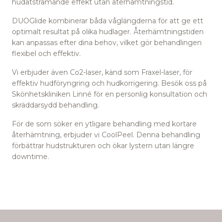
hudåtstramande effekt utan återhämtningstid.
DUOGlide kombinerar båda våglängderna för att ge ett
optimalt resultat på olika hudlager. Återhämtningstiden
kan anpassas efter dina behov, vilket gör behandlingen
flexibel och effektiv.
Vi erbjuder även Co2-laser, känd som Fraxel-laser, för
effektiv hudföryngring och hudkorrigering. Besök oss på
Skönhetskliniken Linné för en personlig konsultation och
skräddarsydd behandling.
För de som söker en ytligare behandling med kortare
återhämtning, erbjuder vi CoolPeel. Denna behandling
förbättrar hudstrukturen och ökar lystern utan längre
downtime.