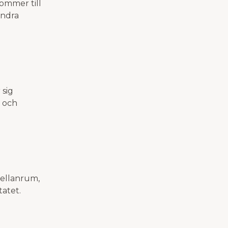
ommer till
ändra
 sig
 och
mellanrum,
tatet.