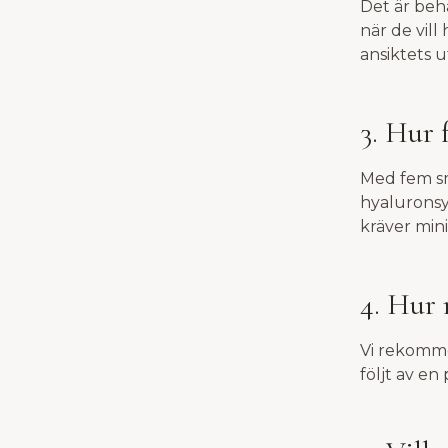
Det är beh
när de vill
ansiktets u
3. Hur 
Med fem sm
hyaluronsy
kräver min
4. Hur
Vi rekomme
följt av en