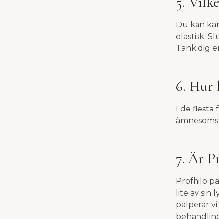
5. Vilk
Du kan kän
elastisk. S
Tänk dig e
6. Hur 
I de flesta
ämnesomsätt
7. Är P
Profhilo pa
lite av sin
palperar vi
behandling