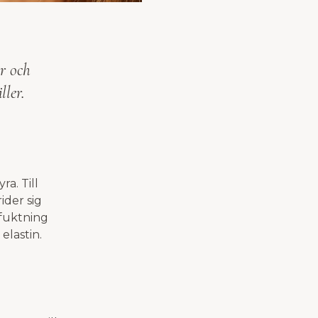
er och
ller.
a. Till
rider sig
fuktning
elastin.