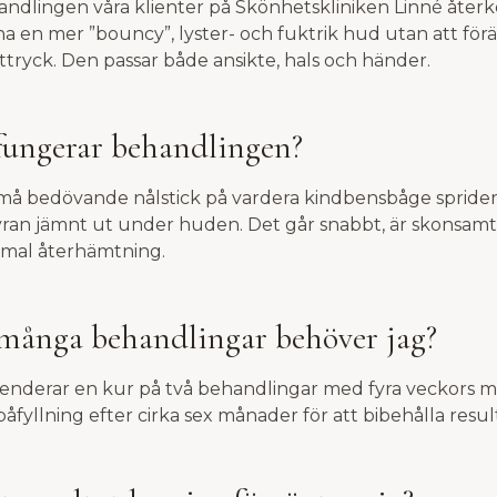
andlingen våra klienter på Skönhetskliniken Linné återk
 ha en mer ”bouncy”, lyster- och fuktrik hud utan att för
ttryck. Den passar både ansikte, hals och händer.
fungerar behandlingen?
å bedövande nålstick på vardera kindbensbåge sprider
ran jämnt ut under huden. Det går snabbt, är skonsamt
imal återhämtning.
 många behandlingar behöver jag?
nderar en kur på två behandlingar med fyra veckors 
 påfyllning efter cirka sex månader för att bibehålla resul