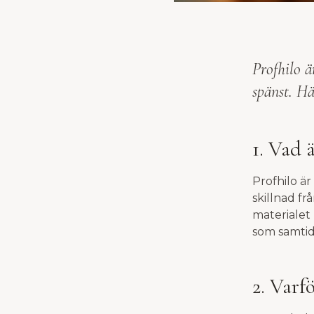
Profhilo ä
spänst. Hä
1. Vad 
Profhilo är
skillnad fr
materialet
som samtid
2. Varf