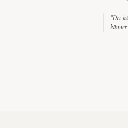
”Det k
känner 