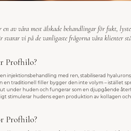
r en av våra mest älskade behandlingar för fukt, lyst
r svarar vi på de vanligaste frågorna våra klienter stä
är Profhilo?
 en injektionsbehandling med ren, stabiliserad hyaluronsyr
ån en traditionell filler bygger den inte volym – istället sp
 ut under huden och fungerar som en djupgående åter
igt stimulerar hudens egen produktion av kollagen och 
ör Profhilo?