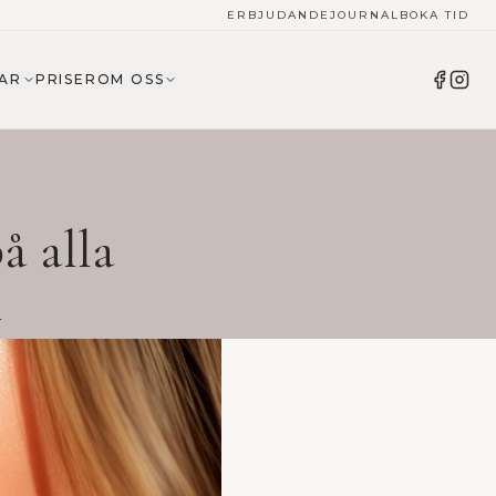
ERBJUDANDE
JOURNAL
BOKA TID
AR
PRISER
OM OSS
å alla
n