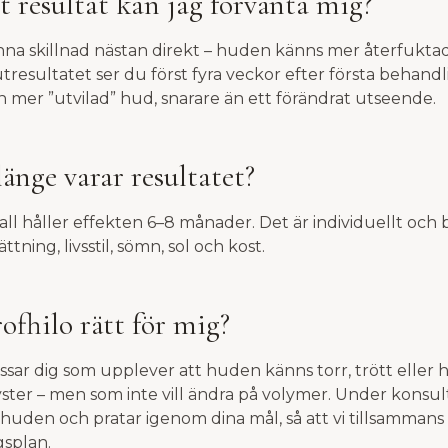
et resultat kan jag förvänta mig?
na skillnad nästan direkt – huden känns mer återfukta
lutresultatet ser du först fyra veckor efter första behand
n mer ”utvilad” hud, snarare än ett förändrat utseende.
länge varar resultatet?
 fall håller effekten 6–8 månader. Det är individuellt och
ning, livsstil, sömn, sol och kost.
rofhilo rätt för mig?
ssar dig som upplever att huden känns torr, trött eller h
 lyster – men som inte vill ändra på volymer. Under konsu
 huden och pratar igenom dina mål, så att vi tillsammans h
splan.