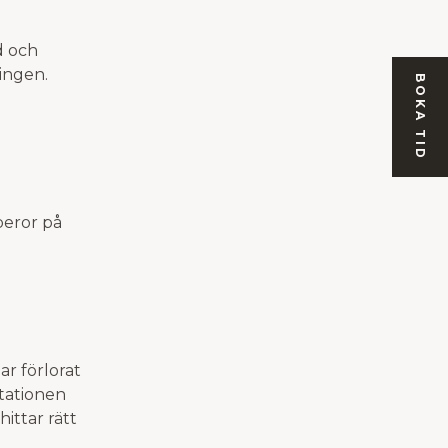
d och
lingen.
BOKA TID
 beror på
ar förlorat
ltationen
ittar rätt