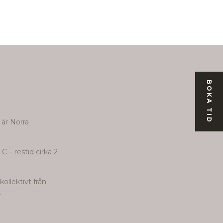
BOKA TID
 är Norra
C – restid cirka 2
ollektivt från
.