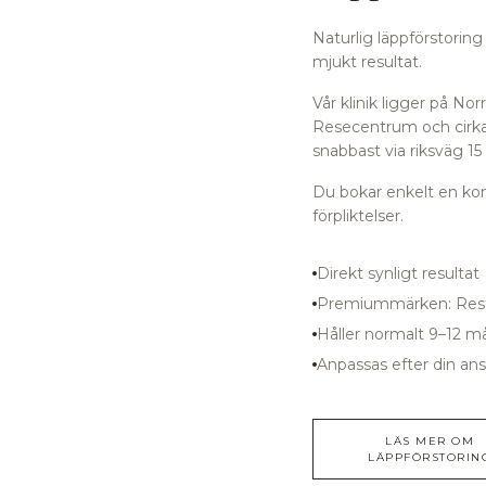
Naturlig läppförstoring
mjukt resultat.
Vår klinik ligger på N
Resecentrum
och cirk
snabbast via riksväg 15
Du bokar enkelt en kons
förpliktelser.
Direkt synligt resultat
Premiummärken: Rest
Håller normalt 9–12 m
Anpassas efter din an
LÄS MER OM
LÄPPFÖRSTORIN