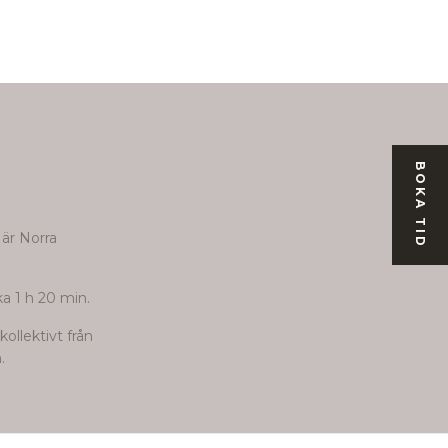
BOKA TID
 är Norra
ka 1 h 20 min.
ollektivt från
.