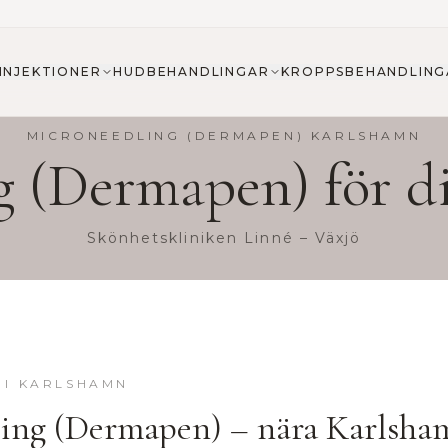
INJEKTIONER
HUDBEHANDLINGAR
KROPPSBEHANDLING
MICRONEEDLING (DERMAPEN)
KARLSHAMN
g (Dermapen)
för d
Skönhetskliniken Linné – Växjö
I
KARLSHAMN
ing (Dermapen)
– nära
Karlsha