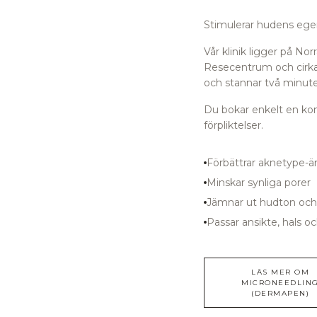
Stimulerar hudens egen 
Vår klinik ligger på N
Resecentrum
och cirk
och stannar två minuter
Du bokar enkelt en kons
förpliktelser.
Förbättrar aknetype-ä
Minskar synliga porer
Jämnar ut hudton och
Passar ansikte, hals o
LÄS MER OM
MICRONEEDLIN
(DERMAPEN)