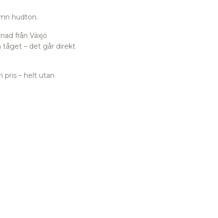
jämn hudton.
nad från Växjö
 tåget – det går direkt
 pris – helt utan