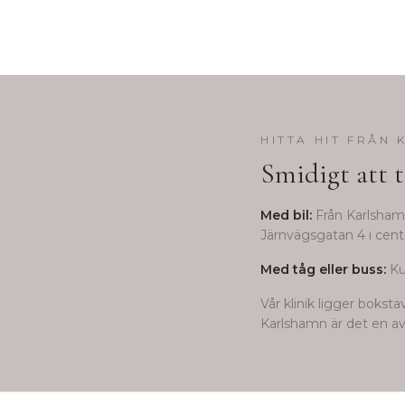
HITTA HIT FRÅN
Smidigt att t
Med bil:
Från
Karlsha
Järnvägsgatan 4 i centr
Med tåg eller buss:
Ku
Vår klinik ligger bokst
Karlshamn
är det en av