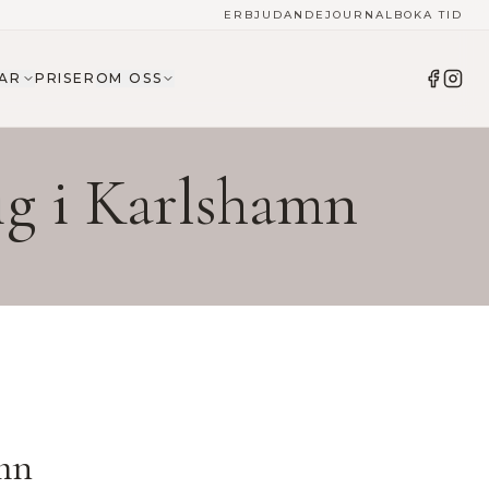
ERBJUDANDE
JOURNAL
BOKA TID
AR
PRISER
OM OSS
ig i
Karlshamn
mn