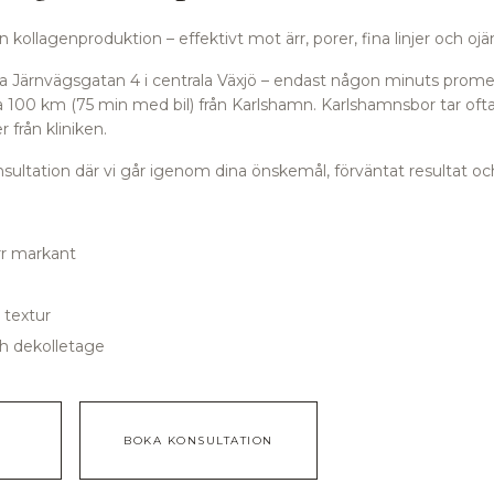
kollagenproduktion – effektivt mot ärr, porer, fina linjer och o
orra Järnvägsgatan 4 i centrala Växjö – endast någon minuts prome
a 100 km (75 min med bil) från Karlshamn.
Karlshamnsbor tar ofta
 från kliniken.
ultation där vi går igenom dina önskemål, förväntat resultat och
rr markant
 textur
ch dekolletage
G
BOKA KONSULTATION