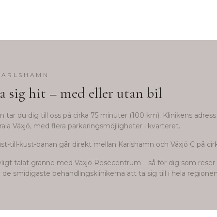
KARLSHAMN
a sig hit – med eller utan bil
mn
tar du dig till oss på cirka
75
minuter (
100
km). Klinikens adress
ala Växjö, med flera parkeringsmöjligheter i kvarteret.
st-till-kust-banan går direkt mellan Karlshamn och Växjö C på cir
avligt talat granne med Växjö Resecentrum – så för dig som reser k
 de smidigaste behandlingsklinikerna att ta sig till i hela regionen