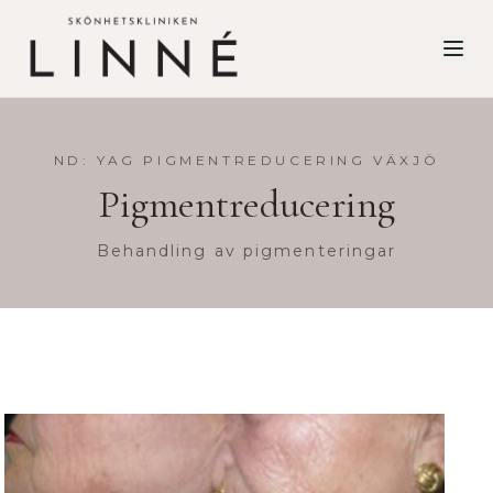
ND: YAG PIGMENTREDUCERING VÄXJÖ
Pigmentreducering
Behandling av pigmenteringar