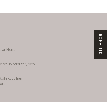
BOKA TID
s är Norra
irka 15 minuter, flera
ollektivt från
nen.