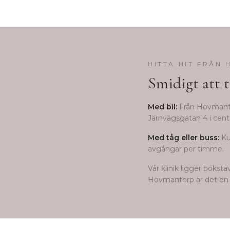
HITTA HIT FRÅN
Smidigt att t
Med bil:
Från
Hovmant
Järnvägsgatan 4 i centr
Med tåg eller buss:
Ku
avgångar per timme.
Vår klinik ligger bokst
Hovmantorp
är det en 