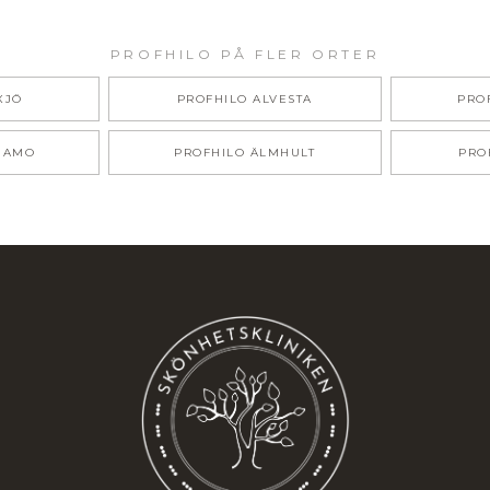
PROFHILO
PÅ FLER ORTER
XJÖ
PROFHILO
ALVESTA
PRO
NAMO
PROFHILO
ÄLMHULT
PRO