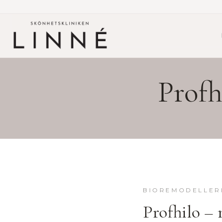
Profh
BIOREMODELLER
Profhilo
– 