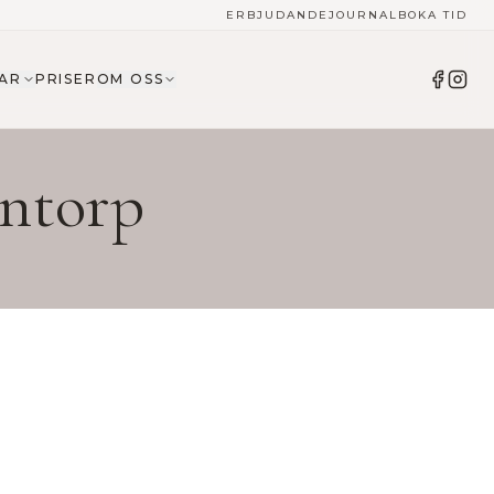
ERBJUDANDE
JOURNAL
BOKA TID
AR
PRISER
OM OSS
ntorp