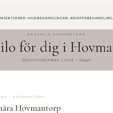
INJEKTIONER
HUDBEHANDLINGAR
KROPPSBEHANDLING
PROFHILO
HOVMANTORP
ilo
för dig i
Hovma
Skönhetskliniken Linné – Växjö
ING
I
HOVMANTORP
nära
Hovmantorp