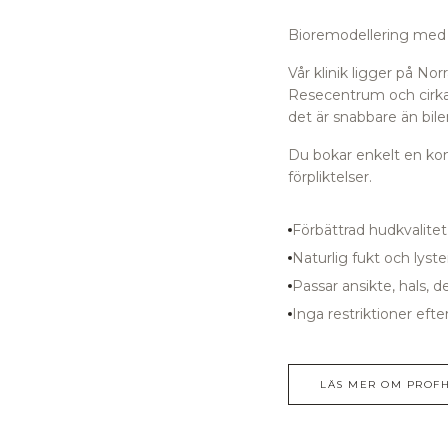
Bioremodellering med re
Vår klinik ligger på N
Resecentrum
och cirk
det är snabbare än bilen
Du bokar enkelt en kons
förpliktelser.
Förbättrad hudkvalitet
Naturlig fukt och lyster
Passar ansikte, hals, 
Inga restriktioner eft
LÄS MER OM
PROFH