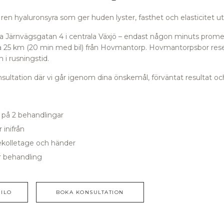
n hyaluronsyra som ger huden lyster, fasthet och elasticitet utan
orra Järnvägsgatan 4 i centrala Växjö – endast någon minuts prome
a 25 km (20 min med bil) från Hovmantorp.
Hovmantorpsbor reser
 i rusningstid.
ultation där vi går igenom dina önskemål, förväntat resultat och
 på 2 behandlingar
 inifrån
dekolletage och händer
er behandling
ILO
BOKA KONSULTATION