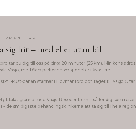
HOVMANTORP
a sig hit – med eller utan bil
orp
tar du dig till oss på cirka
20
minuter (
25
km). Klinikens adres
ala Växjö, med flera parkeringsmöjligheter i kvarteret.
st-till-kust-banan stannar i Hovmantorp och tåget till Växjö C tar c
avligt talat granne med Växjö Resecentrum – så för dig som reser k
av de smidigaste behandlingsklinikerna att ta sig till i hela regio