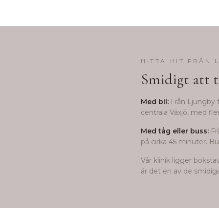
HITTA HIT FRÅN
Smidigt att t
Med bil:
Från
Ljungby
t
centrala Växjö, med fle
Med tåg eller buss:
Fr
på cirka 45 minuter. Buss
Vår klinik ligger bokst
är det en av de smidigas