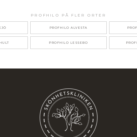
PROFHILO
PÅ FLER ORTER
XJÖ
PROFHILO
ALVESTA
PRO
HULT
PROFHILO
LESSEBO
PROF