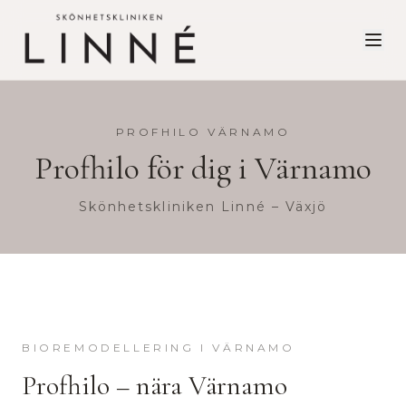
PROFHILO
VÄRNAMO
Profhilo
för dig i
Värnamo
Skönhetskliniken Linné – Växjö
BIOREMODELLERING
I
VÄRNAMO
Profhilo
– nära
Värnamo