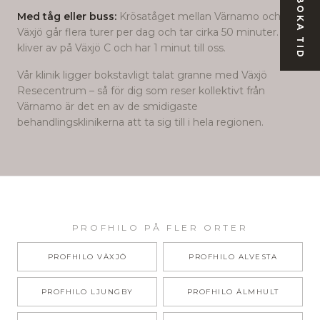
BOKA TID
Med tåg eller buss:
Krösatåget mellan Värnamo och
Växjö går flera turer per dag och tar cirka 50 minuter. Du
kliver av på Växjö C och har 1 minut till oss.
Vår klinik ligger bokstavligt talat granne med Växjö
Resecentrum – så för dig som reser kollektivt från
Värnamo
är det en av de smidigaste
behandlingsklinikerna att ta sig till i hela regionen.
PROFHILO
PÅ FLER ORTER
PROFHILO
VÄXJÖ
PROFHILO
ALVESTA
PROFHILO
LJUNGBY
PROFHILO
ÄLMHULT