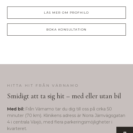
LÄS MER OM
PROFHILO
BOKA KONSULTATION
HITTA HIT FRÅN
VÄRNAMO
Smidigt att ta sig hit – med eller utan bil
Med bil:
Från
Värnamo
tar du dig till oss på cirka
50
minuter (
70
km). Klinikens adress är Norra Järnvägsgatan
4 i centrala Växjö, med flera parkeringsmöjligheter i
kvarteret.