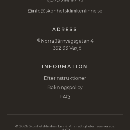
070 299 97 73
info@skonhetsklinikenlinne.se
ADRESS
Norra Järnvägsgatan 4
352 33 Växjö
INFORMATION
Efterinstruktioner
Bokningspolicy
FAQ
©
2026
Skönhetskliniken Linné. Alla rättigheter reserverade.