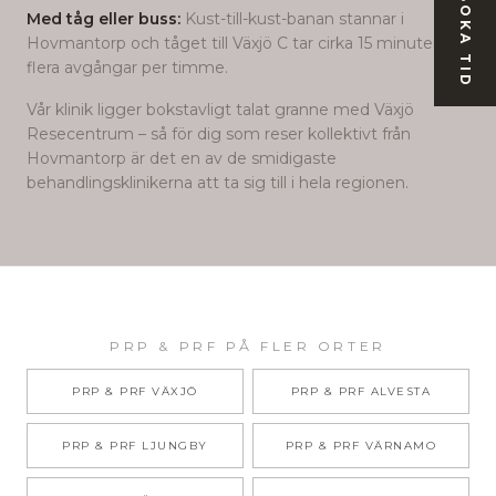
BOKA TID
Med tåg eller buss:
Kust-till-kust-banan stannar i
Hovmantorp och tåget till Växjö C tar cirka 15 minuter,
flera avgångar per timme.
Vår klinik ligger bokstavligt talat granne med Växjö
Resecentrum – så för dig som reser kollektivt från
Hovmantorp
är det en av de smidigaste
behandlingsklinikerna att ta sig till i hela regionen.
PRP & PRF
PÅ FLER ORTER
PRP & PRF
VÄXJÖ
PRP & PRF
ALVESTA
PRP & PRF
LJUNGBY
PRP & PRF
VÄRNAMO