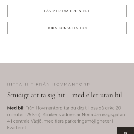
LÄS MER OM
PRP & PRF
BOKA KONSULTATION
HITTA HIT FRÅN
HOVMANTORP
Smidigt att ta sig hit – med eller utan bil
Med bil:
Från
Hovmantorp
tar du dig till oss på cirka
20
minuter (
25
km). Klinikens adress är Norra Järnvägsgatan
4 i centrala Växjö, med flera parkeringsmöjligheter i
kvarteret.