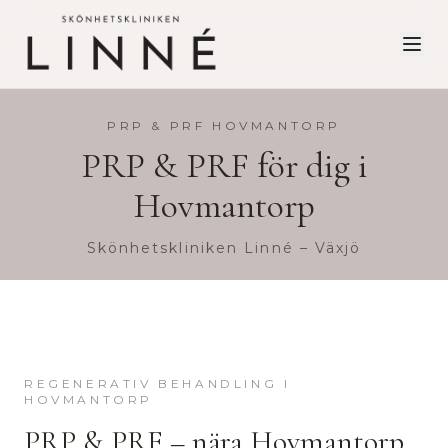
PRP & PRF
HOVMANTORP
PRP & PRF
för dig i
Hovmantorp
Skönhetskliniken Linné – Växjö
REGENERATIV BEHANDLING
I
HOVMANTORP
PRP & PRF
– nära
Hovmantorp