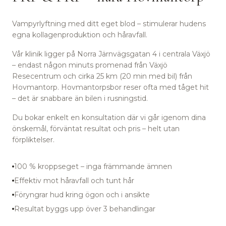
Vampyrlyftning med ditt eget blod – stimulerar hudens
egna kollagenproduktion och håravfall.
Vår klinik ligger på Norra Järnvägsgatan 4 i centrala Växjö
– endast någon minuts promenad från Växjö
Resecentrum
och cirka 25 km (20 min med bil) från
Hovmantorp.
Hovmantorpsbor reser ofta med tåget hit
– det är snabbare än bilen i rusningstid.
Du bokar enkelt en konsultation där vi går igenom dina
önskemål, förväntat resultat och pris – helt utan
förpliktelser.
100 % kroppseget – inga främmande ämnen
Effektiv mot håravfall och tunt hår
Föryngrar hud kring ögon och i ansikte
Resultat byggs upp över 3 behandlingar