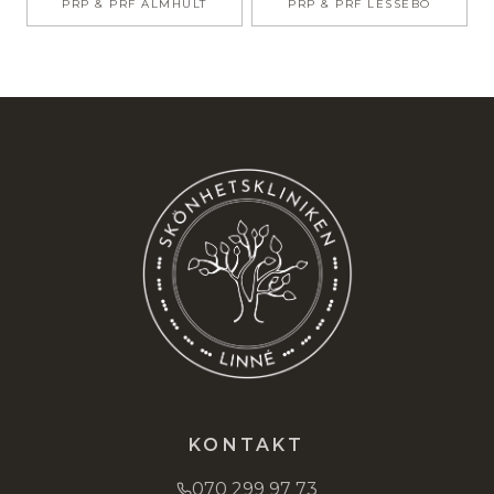
PRP & PRF
ÄLMHULT
PRP & PRF
LESSEBO
KONTAKT
070 299 97 73