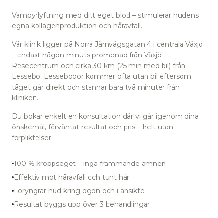
Vampyrlyftning med ditt eget blod – stimulerar hudens
egna kollagenproduktion och håravfall.
Vår klinik ligger på Norra Järnvägsgatan 4 i centrala Växjö
– endast någon minuts promenad från Växjö
Resecentrum
och cirka 30 km (25 min med bil) från
Lessebo.
Lessebobor kommer ofta utan bil eftersom
tåget går direkt och stannar bara två minuter från
kliniken.
Du bokar enkelt en konsultation där vi går igenom dina
önskemål, förväntat resultat och pris – helt utan
förpliktelser.
100 % kroppseget – inga främmande ämnen
Effektiv mot håravfall och tunt hår
Föryngrar hud kring ögon och i ansikte
Resultat byggs upp över 3 behandlingar