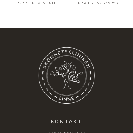
PRP & PRF
ÄLMHULT
PRP & PRF
MARKARYD
KONTAKT