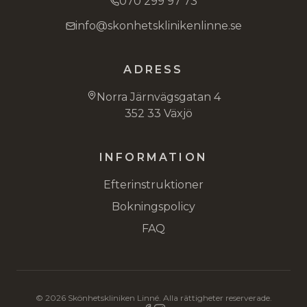
070 299 97 73
info@skonhetsklinikenlinne.se
ADRESS
Norra Järnvägsgatan 4
352 33 Växjö
INFORMATION
Efterinstruktioner
Bokningspolicy
FAQ
©
2026
Skönhetskliniken Linné. Alla rättigheter reserverade.