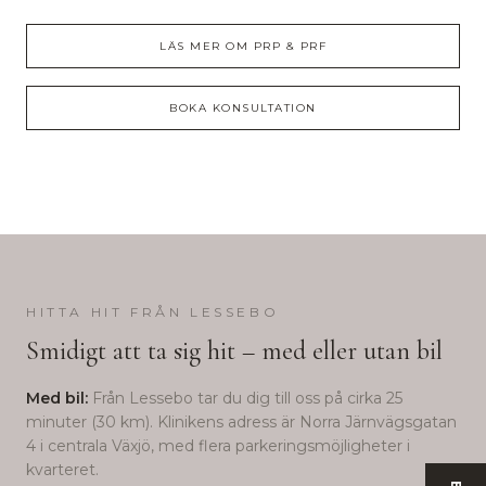
LÄS MER OM
PRP & PRF
BOKA KONSULTATION
HITTA HIT FRÅN
LESSEBO
Smidigt att ta sig hit – med eller utan bil
Med bil:
Från
Lessebo
tar du dig till oss på cirka
25
minuter (
30
km). Klinikens adress är Norra Järnvägsgatan
4 i centrala Växjö, med flera parkeringsmöjligheter i
kvarteret.