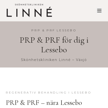
PRP & PRF
LESSEBO
PRP & PRF
för dig i
Lessebo
Skönhetskliniken Linné – Växjö
REGENERATIV BEHANDLING
I
LESSEBO
PRP & PRF
– nära
Lessebo