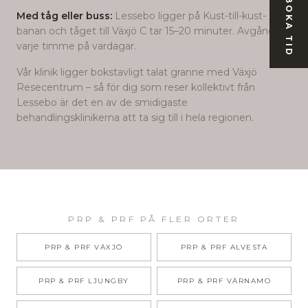
BOKA TID
Med tåg eller buss:
Lessebo ligger på Kust-till-kust-
banan och tåget till Växjö C tar 15–20 minuter. Avgångar
varje timme på vardagar.
Vår klinik ligger bokstavligt talat granne med Växjö
Resecentrum – så för dig som reser kollektivt från
Lessebo
är det en av de smidigaste
behandlingsklinikerna att ta sig till i hela regionen.
PRP & PRF
PÅ FLER ORTER
PRP & PRF
VÄXJÖ
PRP & PRF
ALVESTA
PRP & PRF
LJUNGBY
PRP & PRF
VÄRNAMO