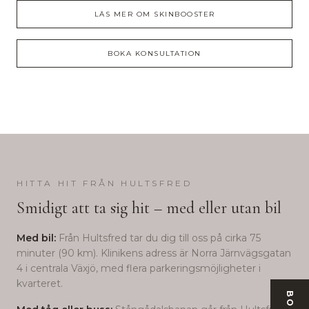
LÄS MER OM
SKINBOOSTER
BOKA KONSULTATION
HITTA HIT FRÅN
HULTSFRED
Smidigt att ta sig hit – med eller utan bil
Med bil:
Från
Hultsfred
tar du dig till oss på cirka
75
minuter (
90
km). Klinikens adress är Norra Järnvägsgatan
4 i centrala Växjö, med flera parkeringsmöjligheter i
kvarteret.