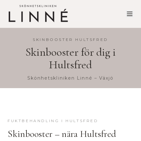
SKINBOOSTER
HULTSFRED
Skinbooster
för dig i
Hultsfred
Skönhetskliniken Linné – Växjö
FUKTBEHANDLING
I
HULTSFRED
Skinbooster
– nära
Hultsfred