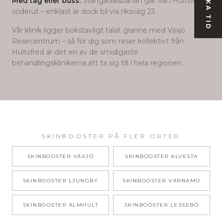
BOKA TID
Med tåg eller buss:
Stångådalsbanan går från Hultsfred
söderut – enklast är dock bil via riksväg 23.
Vår klinik ligger bokstavligt talat granne med Växjö
Resecentrum – så för dig som reser kollektivt från
Hultsfred
är det en av de smidigaste
behandlingsklinikerna att ta sig till i hela regionen.
SKINBOOSTER
PÅ FLER ORTER
SKINBOOSTER
VÄXJÖ
SKINBOOSTER
ALVESTA
SKINBOOSTER
LJUNGBY
SKINBOOSTER
VÄRNAMO
SKINBOOSTER
ÄLMHULT
SKINBOOSTER
LESSEBO